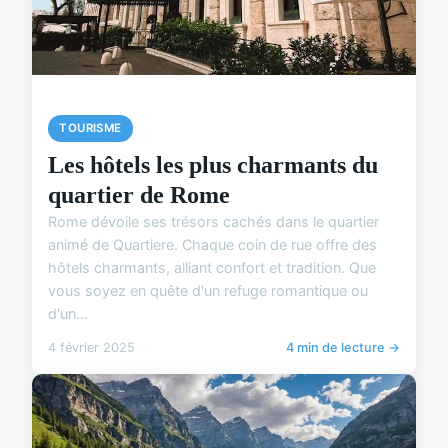
TOURISME
Les hôtels les plus charmants du
quartier de Rome
Rome dévoile ses trésors cachés dans le quartier
animé de Quartiere. Chaque coin de rue offre des
hôtels charmants, alliant confort et tradition. Que
vous soyez en quête d'un refuge romantique ou
d'un...
4 février 2025
4 min de lecture →