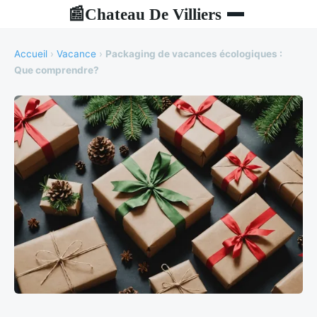
Chateau De Villiers
📰
Accueil
›
Vacance
›
Packaging de vacances écologiques :
Que comprendre?